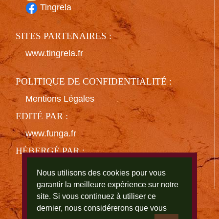
Tingrela
SITES PARTENAIRES :
www.tingrela.fr
POLITIQUE DE CONFIDENTIALITÉ :
Mentions Légales
EDITÉ PAR :
www.funga.fr
HÉBERGÉ PAR :
www.ovh.com
Nous utilisons des cookies pour vous
garantir la meilleure expérience sur notre
site. Si vous continuez à utiliser ce
Tingrela
dernier, nous considérerons que vous